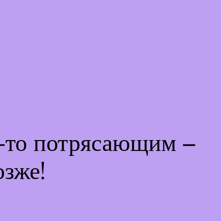
м-то потрясающим –
озже!