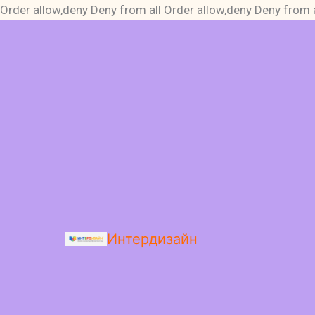
Order allow,deny Deny from all
Order allow,deny Deny from a
Интердизайн