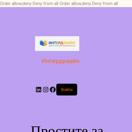
Order allow,deny Deny from all
Order allow,deny Deny from all
LinkedIn
Instagram
Facebook
Интердизайн
Войти
Простите за