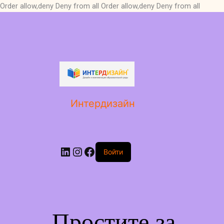
Order allow,deny Deny from all
Order allow,deny Deny from all
LinkedIn
Instagram
Facebook
Интердизайн
Войти
Простите за