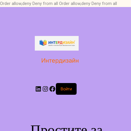
Order allow,deny Deny from all
Order allow,deny Deny from all
LinkedIn
Instagram
Facebook
Интердизайн
Войти
Простите за