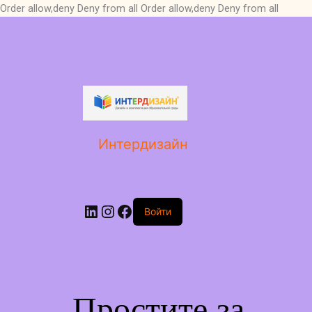
Order allow,deny Deny from all
Order allow,deny Deny from all
LinkedIn
Instagram
Facebook
Интердизайн
Войти
Простите за