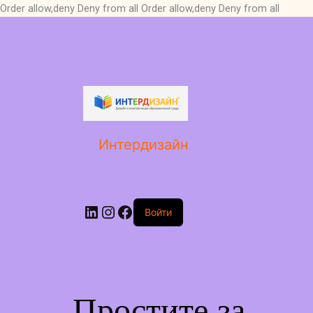
Order allow,deny Deny from all
Order allow,deny Deny from all
LinkedIn
Instagram
Facebook
Интердизайн
Войти
Простите за