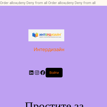
Order allow,deny Deny from all
Order allow,deny Deny from all
LinkedIn
Instagram
Facebook
Интердизайн
Войти
Простите за