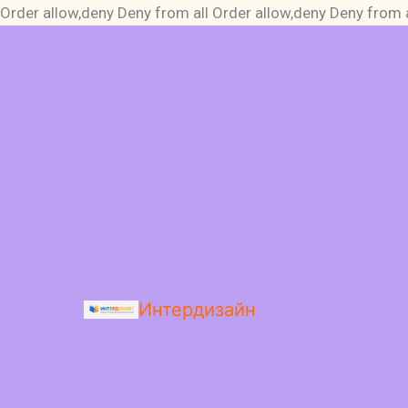
Order allow,deny Deny from all
Order allow,deny Deny from a
Интердизайн