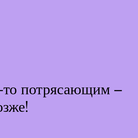
м-то потрясающим –
озже!