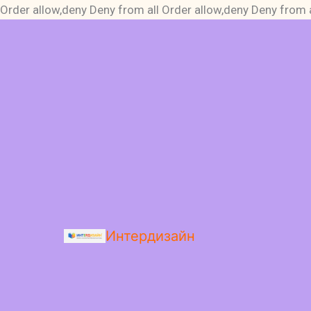
Order allow,deny Deny from all
Order allow,deny Deny from a
Интердизайн