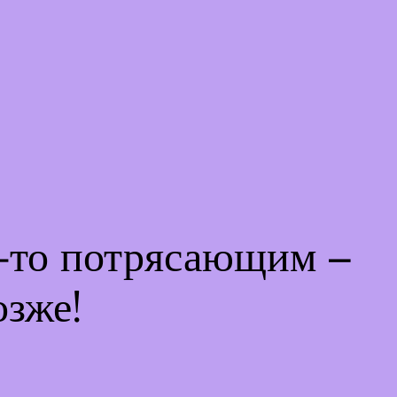
м-то потрясающим –
озже!