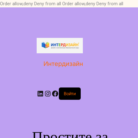
Order allow,deny Deny from all
Order allow,deny Deny from all
LinkedIn
Instagram
Facebook
Интердизайн
Войти
Простите за