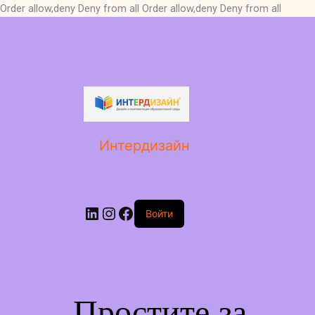
Order allow,deny Deny from all
Order allow,deny Deny from all
LinkedIn
Instagram
Facebook
Интердизайн
Войти
Простите за