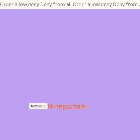
Order allow,deny Deny from all
Order allow,deny Deny from a
Интердизайн