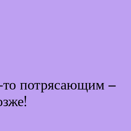
м-то потрясающим –
озже!