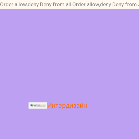
Order allow,deny Deny from all
Order allow,deny Deny from a
Интердизайн