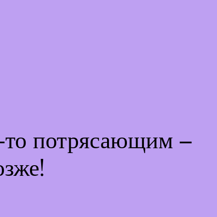
м-то потрясающим –
озже!