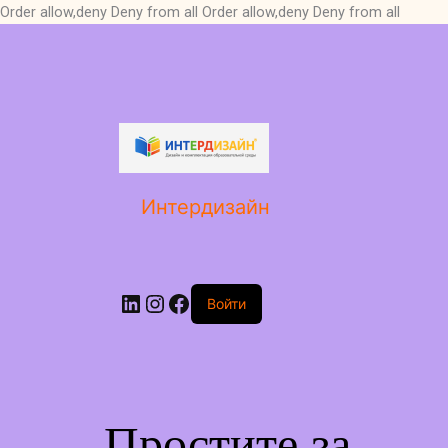
Order allow,deny Deny from all
Order allow,deny Deny from all
LinkedIn
Instagram
Facebook
Интердизайн
Войти
Простите за