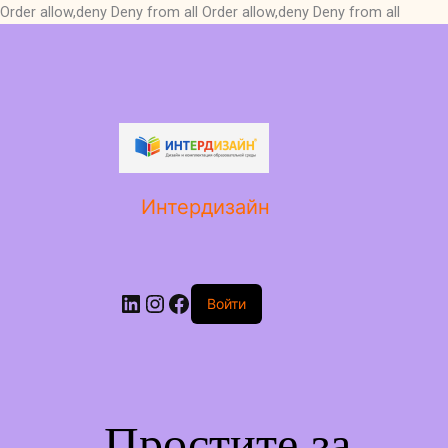
Order allow,deny Deny from all
Order allow,deny Deny from all
LinkedIn
Instagram
Facebook
Интердизайн
Войти
Простите за