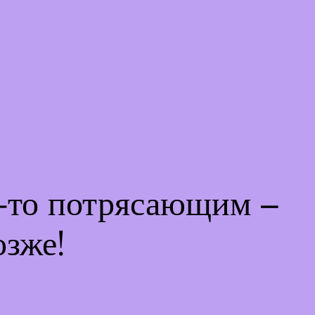
м-то потрясающим –
озже!