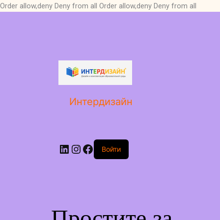
Order allow,deny Deny from all
Order allow,deny Deny from all
LinkedIn
Instagram
Facebook
Интердизайн
Войти
Простите за