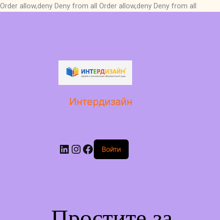
Order allow,deny Deny from all
Order allow,deny Deny from all
LinkedIn
Instagram
Facebook
Интердизайн
Войти
Простите за