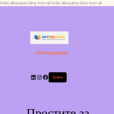
Order allow,deny Deny from all
Order allow,deny Deny from all
LinkedIn
Instagram
Facebook
Интердизайн
Войти
Простите за