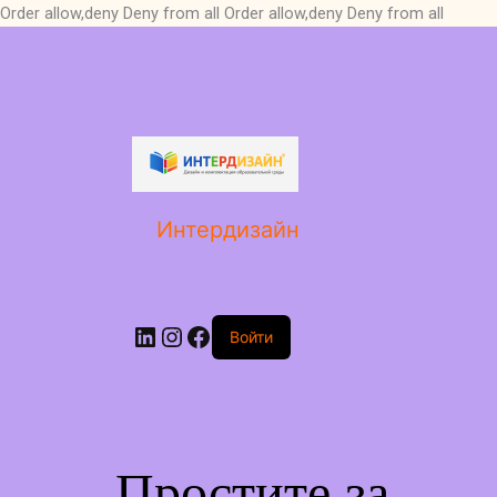
Order allow,deny Deny from all
Order allow,deny Deny from all
LinkedIn
Instagram
Facebook
Интердизайн
Войти
Простите за