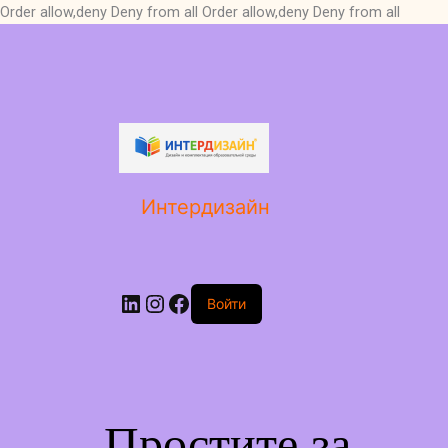
Order allow,deny Deny from all
Order allow,deny Deny from all
LinkedIn
Instagram
Facebook
Интердизайн
Войти
Простите за