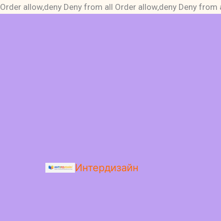
Order allow,deny Deny from all
Order allow,deny Deny from a
Интердизайн