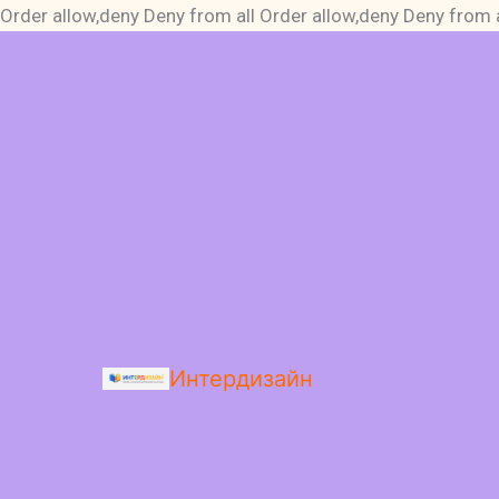
Order allow,deny Deny from all
Order allow,deny Deny from a
Интердизайн