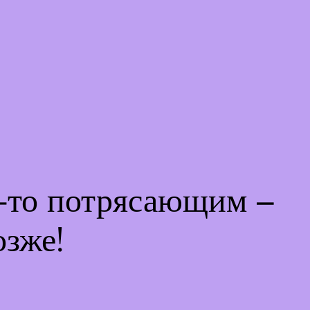
м-то потрясающим –
озже!