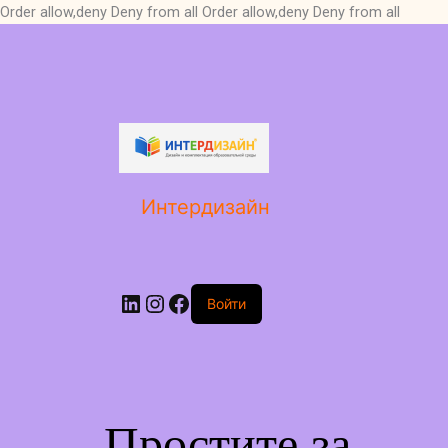
Order allow,deny Deny from all
Order allow,deny Deny from all
LinkedIn
Instagram
Facebook
Интердизайн
Войти
Простите за