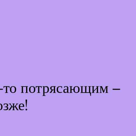
м-то потрясающим –
озже!