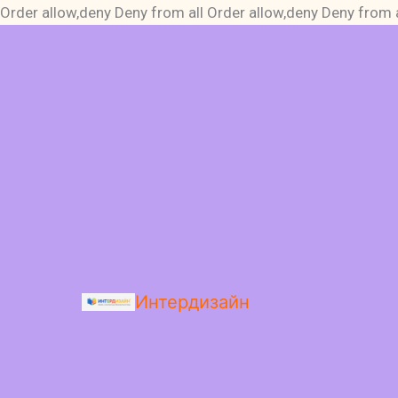
Order allow,deny Deny from all
Order allow,deny Deny from a
Интердизайн