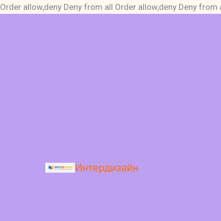
Order allow,deny Deny from all
Order allow,deny Deny from a
Интердизайн