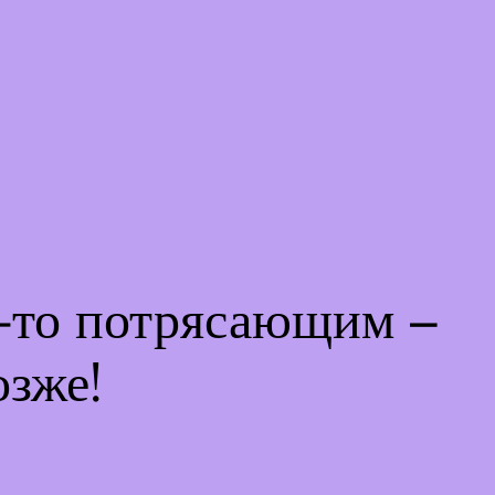
м-то потрясающим –
озже!