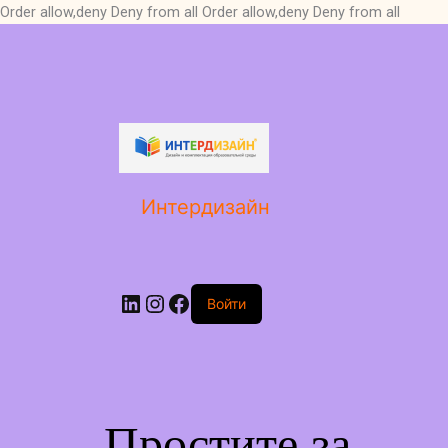
Order allow,deny Deny from all
Order allow,deny Deny from all
LinkedIn
Instagram
Facebook
Интердизайн
Войти
Простите за