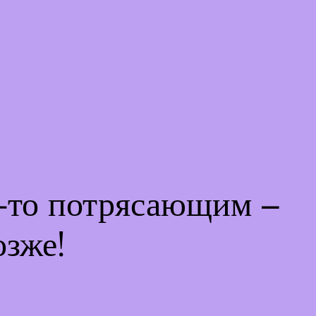
м-то потрясающим –
озже!