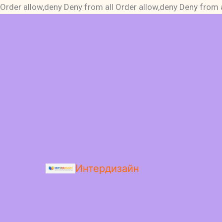
Order allow,deny Deny from all
Order allow,deny Deny from a
Интердизайн