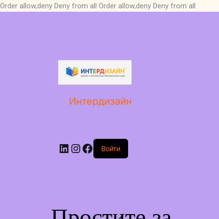
Order allow,deny Deny from all
Order allow,deny Deny from all
LinkedIn
Instagram
Facebook
Интердизайн
Войти
Простите за