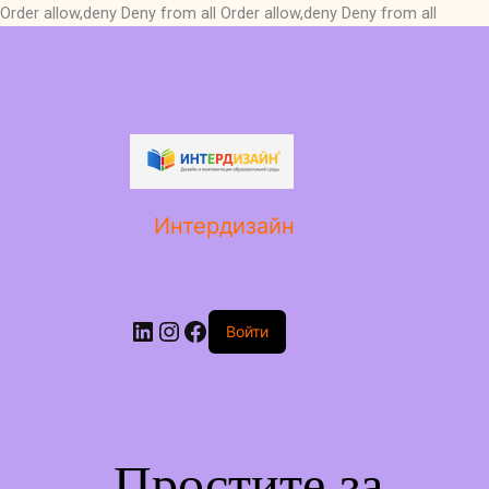
Order allow,deny Deny from all
Order allow,deny Deny from all
LinkedIn
Instagram
Facebook
Интердизайн
Войти
Простите за