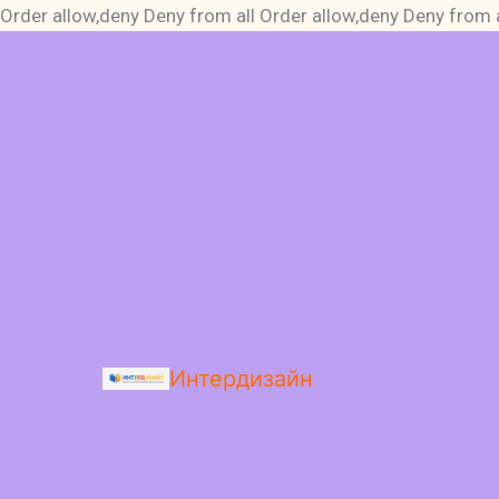
Order allow,deny Deny from all
Order allow,deny Deny from a
Интердизайн