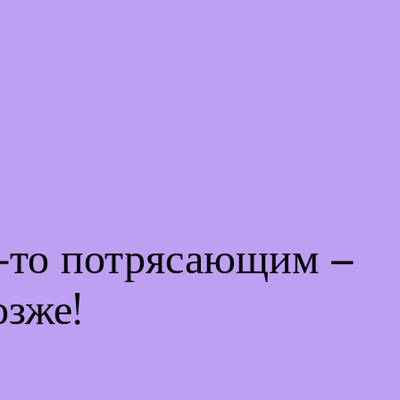
м-то потрясающим –
озже!