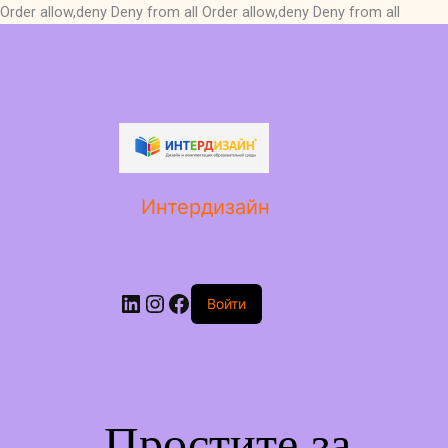
Order allow,deny Deny from all
Order allow,deny Deny from all
LinkedIn
Instagram
Facebook
Интердизайн
Войти
Простите за