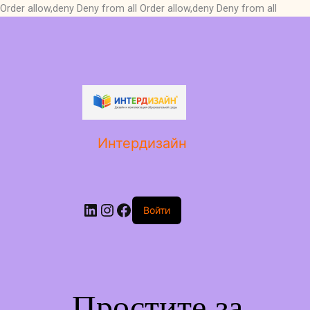
Order allow,deny Deny from all
Order allow,deny Deny from all
LinkedIn
Instagram
Facebook
Интердизайн
Войти
Простите за