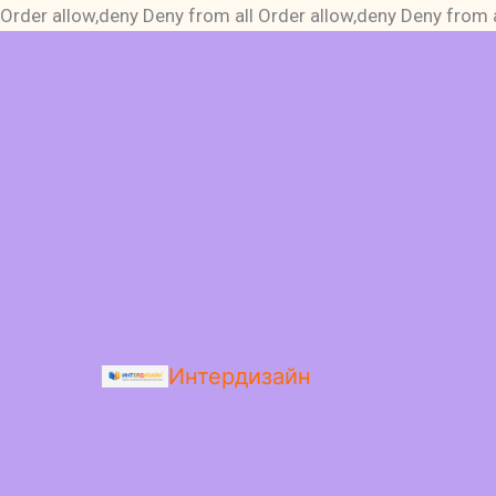
Order allow,deny Deny from all
Order allow,deny Deny from a
Интердизайн