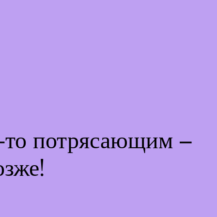
м-то потрясающим –
озже!