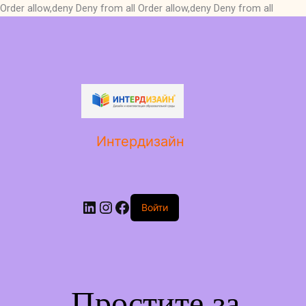
Order allow,deny Deny from all
Order allow,deny Deny from all
LinkedIn
Instagram
Facebook
Интердизайн
Войти
Простите за