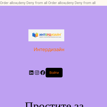
Order allow,deny Deny from all
Order allow,deny Deny from all
LinkedIn
Instagram
Facebook
Интердизайн
Войти
Простите за