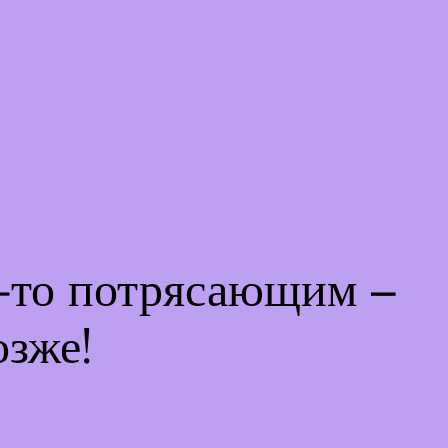
м-то потрясающим –
озже!