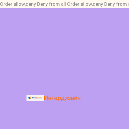
Order allow,deny Deny from all
Order allow,deny Deny from a
Интердизайн