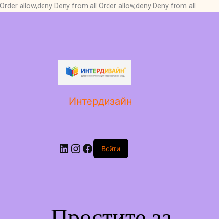
Order allow,deny Deny from all
Order allow,deny Deny from all
LinkedIn
Instagram
Facebook
Интердизайн
Войти
Простите за