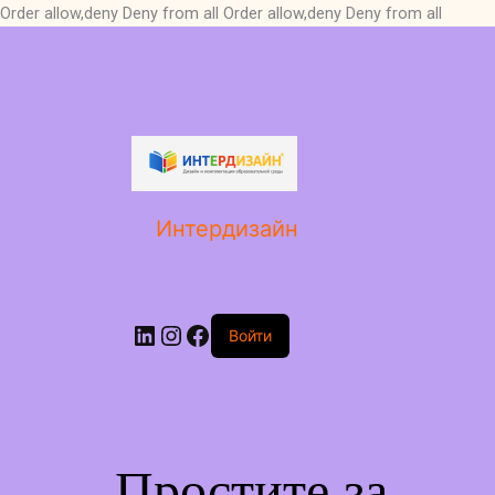
Order allow,deny Deny from all
Order allow,deny Deny from all
LinkedIn
Instagram
Facebook
Интердизайн
Войти
Простите за