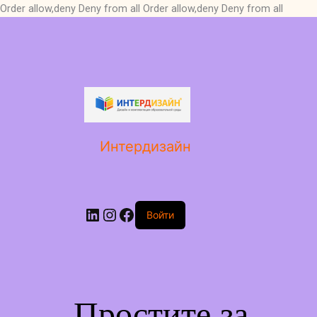
Order allow,deny Deny from all
Order allow,deny Deny from all
LinkedIn
Instagram
Facebook
Интердизайн
Войти
Простите за