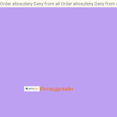
Order allow,deny Deny from all
Order allow,deny Deny from a
Интердизайн