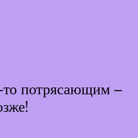
м-то потрясающим –
озже!