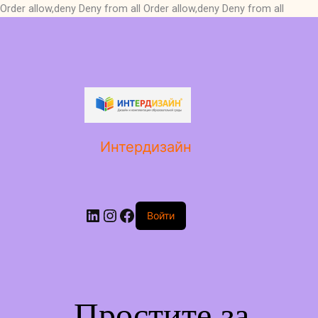
Order allow,deny Deny from all
Order allow,deny Deny from all
LinkedIn
Instagram
Facebook
Интердизайн
Войти
Простите за