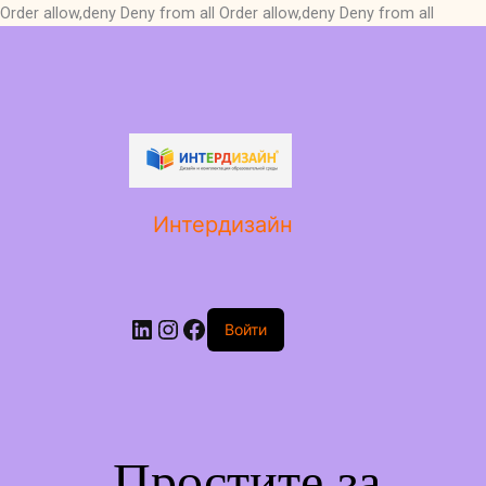
Order allow,deny Deny from all
Order allow,deny Deny from all
LinkedIn
Instagram
Facebook
Интердизайн
Войти
Простите за