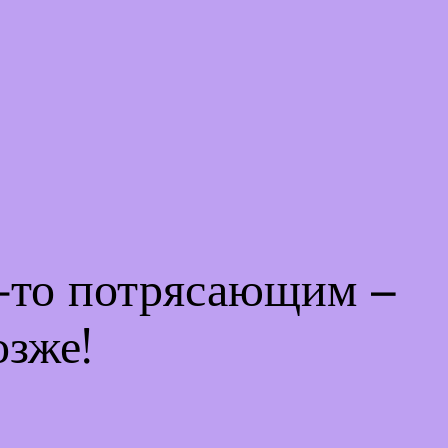
м-то потрясающим –
озже!