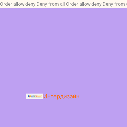
Order allow,deny Deny from all
Order allow,deny Deny from a
Интердизайн