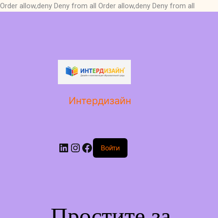
Order allow,deny Deny from all
Order allow,deny Deny from all
LinkedIn
Instagram
Facebook
Интердизайн
Войти
Простите за