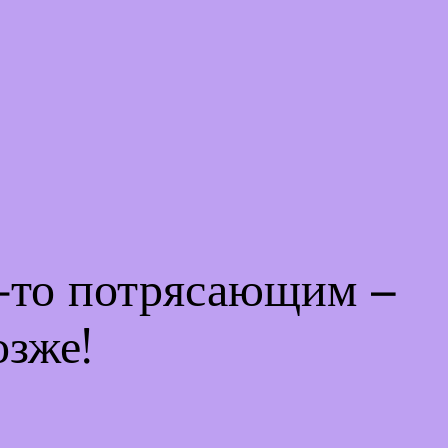
м-то потрясающим –
озже!