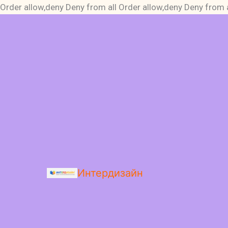
Order allow,deny Deny from all
Order allow,deny Deny from a
Интердизайн