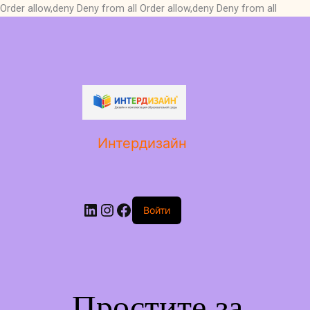
Order allow,deny Deny from all
Order allow,deny Deny from all
LinkedIn
Instagram
Facebook
Интердизайн
Войти
Простите за