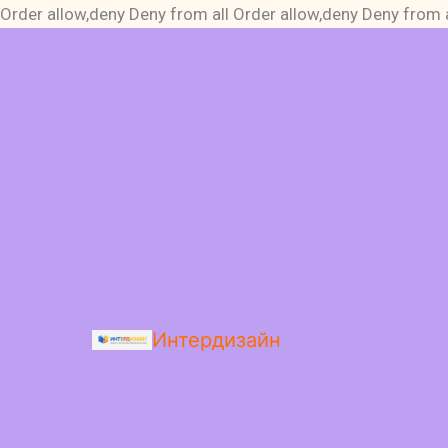
Order allow,deny Deny from all
Order allow,deny Deny from a
Интердизайн