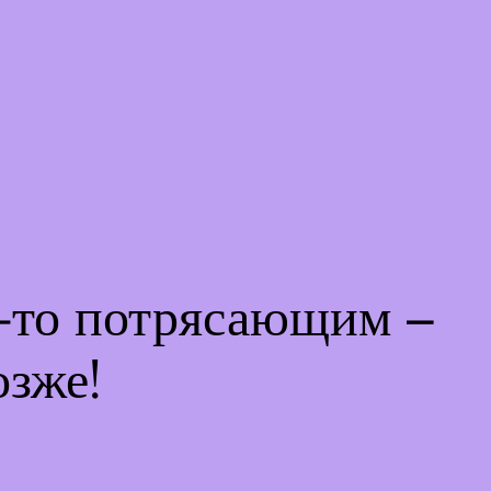
м-то потрясающим –
озже!