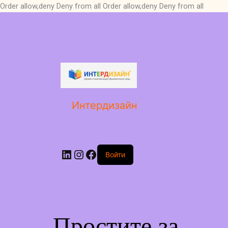
Order allow,deny Deny from all
Order allow,deny Deny from all
LinkedIn
Instagram
Facebook
Интердизайн
Войти
Простите за