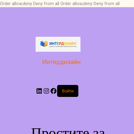
Order allow,deny Deny from all
Order allow,deny Deny from all
LinkedIn
Instagram
Facebook
Интердизайн
Войти
Простите за